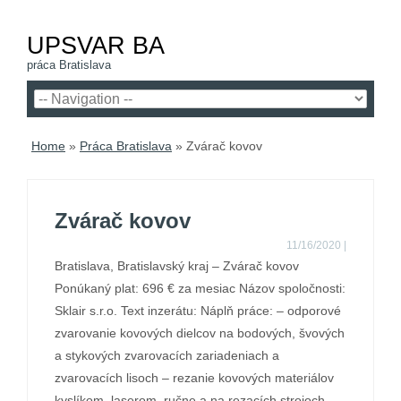
UPSVAR BA
práca Bratislava
Home
»
Práca Bratislava
»
Zvárač kovov
Zvárač kovov
11/16/2020
|
Bratislava, Bratislavský kraj – Zvárač kovov
Ponúkaný plat: 696 € za mesiac Názov spoločnosti:
Sklair s.r.o. Text inzerátu: Náplň práce: – odporové
zvarovanie kovových dielcov na bodových, švových
a stykových zvarovacích zariadeniach a
zvarovacích lisoch – rezanie kovových materiálov
kyslíkom, laserom, ručne a na rezacích strojoch –