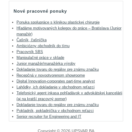
Nové pracovné ponuky
Ponuka spolupráce s klinikou plastickej chirurgie
Hľadáme motivovaných kolegov do práce – Bratislava (Junior
manažér)
Čašník, čašníčka
Ambiciózny obchodník do tímu
Pracovník SBS
Manipulačné práce v sklade
Junior manažér/manažérka výroby
Dokladanie tovaru do regálov pre známu značku
Recepčná v novootvorenom showroome
Digital Innovation-corporates part-time analyst
Lahôdky, ich dokladanie v obchodnom reťazci
Telefonický agent inkasa pohľadávok v advokátskej kancelárii
(aj na kratší pracovný pomer)
Dokladanie tovaru do regálov pre známu značku
Pokladník, pokladníčka v obchodnom reťazci
Senior recruiter for Engineering and IT
Copyright © 2026 UPSVAR BA