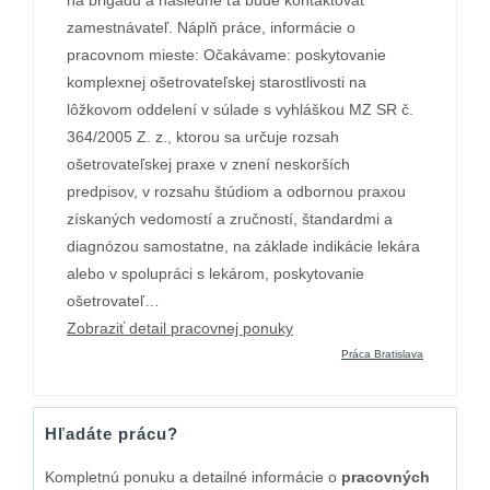
na brigádu a následne ťa bude kontaktovať
zamestnávateľ. Náplň práce, informácie o
pracovnom mieste: Očakávame: poskytovanie
komplexnej ošetrovateľskej starostlivosti na
lôžkovom oddelení v súlade s vyhláškou MZ SR č.
364/2005 Z. z., ktorou sa určuje rozsah
ošetrovateľskej praxe v znení neskorších
predpisov, v rozsahu štúdiom a odbornou praxou
získaných vedomostí a zručností, štandardmi a
diagnózou samostatne, na základe indikácie lekára
alebo v spolupráci s lekárom, poskytovanie
ošetrovateľ…
Zobraziť detail pracovnej ponuky
Práca Bratislava
Hľadáte prácu?
Kompletnú ponuku a detailné informácie o
pracovných