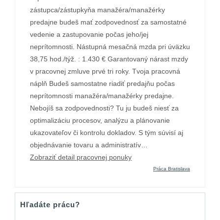
zástupca/zástupkyňa manažéra/manažérky
predajne budeš mať zodpovednosť za samostatné
vedenie a zastupovanie počas jeho/jej
neprítomnosti. Nástupná mesačná mzda pri úväzku
38,75 hod./týž. : 1.430 € Garantovaný nárast mzdy
v pracovnej zmluve prvé tri roky. Tvoja pracovná
náplň Budeš samostatne riadiť predajňu počas
neprítomnosti manažéra/manažérky predajne.
Nebojíš sa zodpovednosti? Tu ju budeš niesť za
optimalizáciu procesov, analýzu a plánovanie
ukazovateľov či kontrolu dokladov. S tým súvisí aj
objednávanie tovaru a administratív…
Zobraziť detail pracovnej ponuky
Práca Bratislava
Hľadáte prácu?