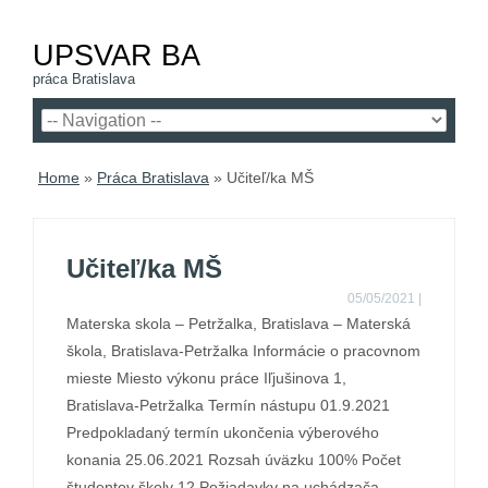
UPSVAR BA
práca Bratislava
Home
»
Práca Bratislava
»
Učiteľ/ka MŠ
Učiteľ/ka MŠ
05/05/2021
|
Materska skola – Petržalka, Bratislava – Materská
škola, Bratislava-Petržalka Informácie o pracovnom
mieste Miesto výkonu práce Iľjušinova 1,
Bratislava-Petržalka Termín nástupu 01.9.2021
Predpokladaný termín ukončenia výberového
konania 25.06.2021 Rozsah úväzku 100% Počet
študentov školy 12 Požiadavky na uchádzača