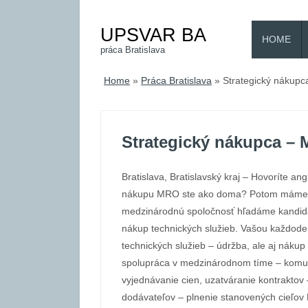
UPSVAR BA
HOME
práca Bratislava
Home
»
Práca Bratislava
»
Strategický nákup
Strategický nákupca –
Bratislava, Bratislavský kraj – Hovoríte an
nákupu MRO ste ako doma? Potom máme p
medzinárodnú spoločnosť hľadáme kandidá
nákup technických služieb. Vašou každod
technických služieb – údržba, ale aj nákup
spolupráca v medzinárodnom tíme – komun
vyjednávanie cien, uzatváranie kontraktov
dodávateľov – plnenie stanovených cieľo