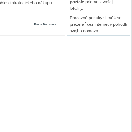
pozície
priamo z vašej
oblasti strategického nákupu –
lokality.
Pracovné ponuky si môžete
prezerať cez internet v pohodlí
Práca Bratislava
svojho domova.