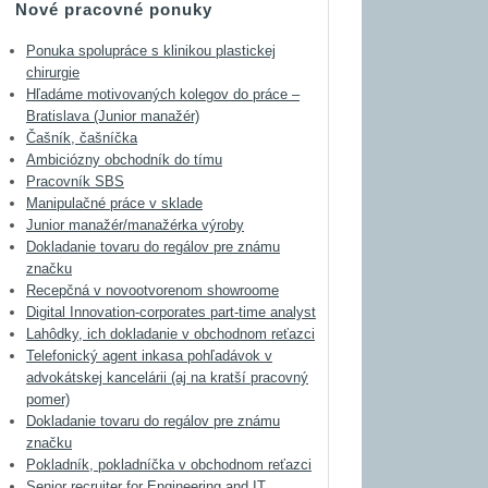
Nové pracovné ponuky
Ponuka spolupráce s klinikou plastickej
chirurgie
Hľadáme motivovaných kolegov do práce –
Bratislava (Junior manažér)
Čašník, čašníčka
Ambiciózny obchodník do tímu
Pracovník SBS
Manipulačné práce v sklade
Junior manažér/manažérka výroby
Dokladanie tovaru do regálov pre známu
značku
Recepčná v novootvorenom showroome
Digital Innovation-corporates part-time analyst
Lahôdky, ich dokladanie v obchodnom reťazci
Telefonický agent inkasa pohľadávok v
advokátskej kancelárii (aj na kratší pracovný
pomer)
Dokladanie tovaru do regálov pre známu
značku
Pokladník, pokladníčka v obchodnom reťazci
Senior recruiter for Engineering and IT