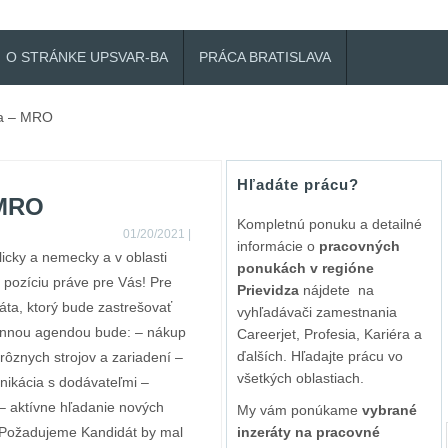
O STRÁNKE UPSVAR-BA
PRÁCA BRATISLAVA
ca – MRO
Hľadáte prácu?
 MRO
Kompletnú ponuku a detailné
01/20/2021
|
informácie o
pracovných
glicky a nemecky a v oblasti
ponukách v regióne
ozíciu práve pre Vás! Pre
Prievidza
nájdete na
ta, ktorý bude zastrešovať
vyhľadávači zamestnania
ennou agendou bude: – nákup
Careerjet, Profesia, Kariéra a
ďalších. Hľadajte prácu vo
 rôznych strojov a zariadení –
všetkých oblastiach.
ikácia s dodávateľmi –
 – aktívne hľadanie nových
My vám ponúkame
vybrané
v Požadujeme Kandidát by mal
inzeráty na pracovné