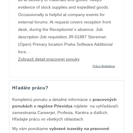
evidence of stock supplies and expedited goods.
Occassionally is helpful at company events for
external forums. At request covers reception front
desk, during the Receptionist´s absence. Job
description Job requisition JR-01887 Storeman
(Open) Primary location Praha Software Additional
loca…
Zobraziť detail pracovnej ponuky
Práca Bratislava
Hľadáte prácu?
Kompletnú ponuku a detailné informácie o
pracovných
ponukách v regióne Prievidza
nájdete na vyhľadávači
zamestnania Careerjet, Profesia, Kariéra a ďalších.
Hľadajte prácu vo všetkých oblastiach.
My vám ponúkame
vybrané inzeráty na pracovné