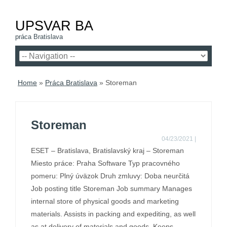
UPSVAR BA
práca Bratislava
Home
»
Práca Bratislava
»
Storeman
Storeman
04/23/2021
|
ESET – Bratislava, Bratislavský kraj – Storeman
Miesto práce: Praha Software Typ pracovného
pomeru: Plný úväzok Druh zmluvy: Doba neurčitá
Job posting title Storeman Job summary Manages
internal store of physical goods and marketing
materials. Assists in packing and expediting, as well
as at delivery of materials and goods. Keeps