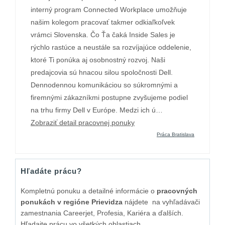
interný program Connected Workplace umožňuje
našim kolegom pracovať takmer odkiaľkoľvek
vrámci Slovenska. Čo Ťa čaká Inside Sales je
rýchlo rastúce a neustále sa rozvíjajúce oddelenie,
ktoré Ti ponúka aj osobnostný rozvoj. Naši
predajcovia sú hnacou silou spoločnosti Dell.
Dennodennou komunikáciou so súkromnými a
firemnými zákazníkmi postupne zvyšujeme podiel
na trhu firmy Dell v Európe. Medzi ich ú…
Zobraziť detail pracovnej ponuky
Práca Bratislava
Hľadáte prácu?
Kompletnú ponuku a detailné informácie o
pracovných
ponukách v regióne Prievidza
nájdete na vyhľadávači
zamestnania Careerjet, Profesia, Kariéra a ďalších.
Hľadajte prácu vo všetkých oblastiach.