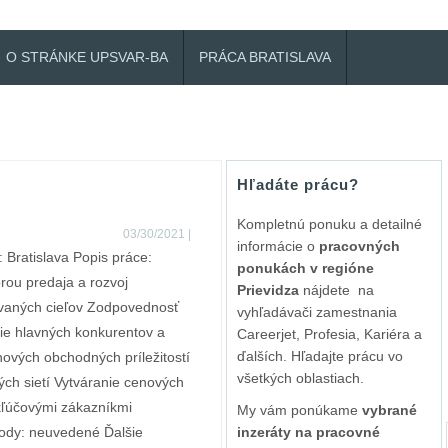
O STRÁNKE UPSVAR-BA
PRÁCA BRATISLAVA
Hľadáte prácu?
Kompletnú ponuku a detailné
03/30/2021
|
informácie o
pracovných
: Bratislava Popis práce:
ponukách v regióne
rou predaja a rozvoj
Prievidza
nájdete na
ovaných cieľov Zodpovednosť
vyhľadávači zamestnania
ie hlavných konkurentov a
Careerjet, Profesia, Kariéra a
ďalších. Hľadajte prácu vo
ových obchodných príležitostí
všetkých oblastiach.
ch sietí Vytváranie cenových
 kľúčovými zákazníkmi
My vám ponúkame
vybrané
hody: neuvedené Ďalšie
inzeráty na pracovné