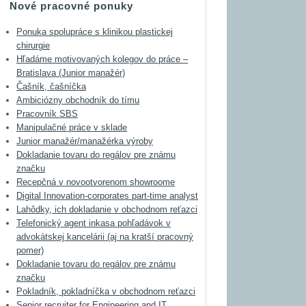
Nové pracovné ponuky
Ponuka spolupráce s klinikou plastickej
chirurgie
Hľadáme motivovaných kolegov do práce –
Bratislava (Junior manažér)
Čašník, čašníčka
Ambiciózny obchodník do tímu
Pracovník SBS
Manipulačné práce v sklade
Junior manažér/manažérka výroby
Dokladanie tovaru do regálov pre známu
značku
Recepčná v novootvorenom showroome
Digital Innovation-corporates part-time analyst
Lahôdky, ich dokladanie v obchodnom reťazci
Telefonický agent inkasa pohľadávok v
advokátskej kancelárii (aj na kratší pracovný
pomer)
Dokladanie tovaru do regálov pre známu
značku
Pokladník, pokladníčka v obchodnom reťazci
Senior recruiter for Engineering and IT