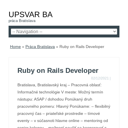
UPSVAR BA
práca Bratislava
Home
»
Práca Bratislava
»
Ruby on Rails Developer
Ruby on Rails Developer
02/12/2021
|
Bratislava, Bratislavský kraj – Pracovná oblasť:
Informačné technológie V meste: Možný termín
nástupu: ASAP / dohodou Ponúkaný druh
pracovného pomeru: Hlavný Ponúkame: – flexibilný
pracovný čas – priateľské prostredie – tímové
eventy – v súčasnoti hlavne online – mentoring od
senior kolegov – možnosť naučiť sa kooperovať s