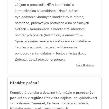
záujem o prostredie HR v kombinácii s
komunikáciou s kandidátmi. Náplň práce: –
Vyhľadávanie vhodných kandidátov v internej
databáze, pracovných portáloch a na sociálnych
sieťach – Komunikácia s kandidátmi ohľadom
otvorených pozícií (telefonicky a emailom) –
Spracovávanie reakcií a životopisov kandidátov –
Tvorba pracovných inzercií – Plánovanie
pohovorov s kandidátmi – Testovanie jazyko…
Zobraziť detail pracovnej ponuky
Práca Bratislava
Hľadáte prácu?
Kompletnú ponuku a detailné informácie o
pracovných
ponukách v regióne Prievidza
nájdete na vyhľadávači
zamestnania Careerjet, Profesia, Kariéra a ďalších.
Hľadajte prácu vo všetkých oblastiach.