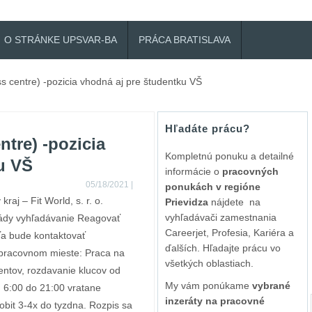
O STRÁNKE UPSVAR-BA
PRÁCA BRATISLAVA
s centre) -pozicia vhodná aj pre študentku VŠ
Hľadáte prácu?
ntre) -pozicia
Kompletnú ponuku a detailné
u VŠ
informácie o
pracovných
05/18/2021
|
ponukách v regióne
 kraj – Fit World, s. r. o.
Prievidza
nájdete na
vyhľadávači zamestnania
gády vyhľadávanie Reagovať
Careerjet, Profesia, Kariéra a
ťa bude kontaktovať
ďalších. Hľadajte prácu vo
 pracovnom mieste: Praca na
všetkých oblastiach.
ientov, rozdavanie klucov od
My vám ponúkame
vybrané
 6:00 do 21:00 vratane
inzeráty na pracovné
obit 3-4x do tyzdna. Rozpis sa