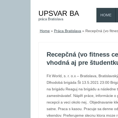
UPSVAR BA
HOME
práca Bratislava
Home
»
Práca Bratislava
»
Recepčná (vo fitnes
Recepčná (vo fitness ce
vhodná aj pre študentk
Fit World, s. r. o.x – Bratislava, Bratislavský
Dlhodobá brigáda Št 13.5.2021 23:00 Bri
na brigádu Reaguj na brigádu a následne 
zamestnávateľ. Náplň práce, informácie o
recepcii a veci okolo nej.. Objednavanie kl
satne. Praca s kasou. Pracuje sa denne od
vikendov. Preferujeme slecnu ktora moze r