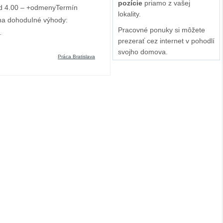
pozície
priamo z vašej
 Od 4.00 – +odmenyTermín
lokality.
na dohoduIné výhody:
Pracovné ponuky si môžete
…
prezerať cez internet v pohodlí
svojho domova.
Práca Bratislava