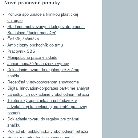
Nové pracovné ponuky
Ponuka spolupráce s klinikou plastickej
chirurgie
Hľadáme motivovaných kolegov do práce –
Bratislava (Junior manažér)
Čašník, čašníčka
Ambiciózny obchodník do tímu
Pracovník SBS
Manipulačné práce v sklade
Junior manažér/manažérka výroby
Dokladanie tovaru do regálov pre známu
značku
Recepčná v novootvorenom showroome
Digital Innovation-corporates part-time analyst
Lahôdky, ich dokladanie v obchodnom reťazci
Telefonický agent inkasa pohľadávok v
advokátskej kancelárii (aj na kratší pracovný
pomer)
Dokladanie tovaru do regálov pre známu
značku
Pokladník, pokladníčka v obchodnom reťazci
Senior recruiter for Engineering and IT