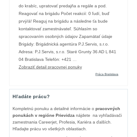
do krabíc, upratovať predajňa a regále a pod.
Reagovať na brigádu Počet reakcií: 0 ľudí, buď
prvý/á! Reaguj na brigádu a následne ťa bude
kontaktovať zamestnávateľ. Súhlasím so
spracovaním osobných údajov Zapamätať údaje
Brigády: Brigádnická agentúra P.J.Servis, s.r.o.
Adresa: P.J.Servis, s.r.o. Staré Grunty 36 AD L 841
04 Bratislava Telefón: +421 …
Zobraziť detail pracovnej ponuky
Práca Bratislava
Hľadáte prácu?
Kompletnú ponuku a detailné informácie o
pracovných
ponukách v regióne Prievidza
nájdete na vyhľadávači
zamestnania Careerjet, Profesia, Kariéra a ďalších.
Hľadajte prácu vo všetkých oblastiach.