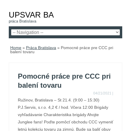
UPSVAR BA
práca Bratislava
Home
»
Práca Bratislava
»
Pomocné práce pre CCC pri
balení tovaru
Pomocné práce pre CCC pri
balení tovaru
04/21/2021
|
Ružinov, Bratislava – St 21.4. (9:00 – 15:30)
P.J.Servis, s.r.o. 4,2 € / hod. Včera 12:00 Brigády
vyhľadávanie Charakteristika brigády Ahojte
Junglee fans! Poďte pomôcť obchodu CCC vymeniť
letnú kolekciu tovaru za zimnú. Bude sa baliť obuv