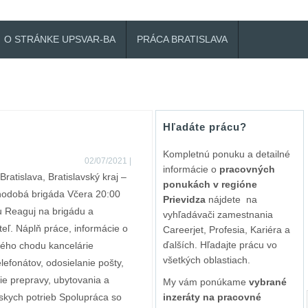
O STRÁNKE UPSVAR-BA
PRÁCA BRATISLAVA
Hľadáte prácu?
Kompletnú ponuku a detailné
02/07/2021
|
informácie o
pracovných
ratislava, Bratislavský kraj –
ponukách v regióne
lhodobá brigáda Včera 20:00
Prievidza
nájdete na
u Reaguj na brigádu a
vyhľadávači zamestnania
eľ. Náplň práce, informácie o
Careerjet, Profesia, Kariéra a
ďalších. Hľadajte prácu vo
ého chodu kancelárie
všetkých oblastiach.
elefonátov, odosielanie pošty,
ie prepravy, ubytovania a
My vám ponúkame
vybrané
skych potrieb Spolupráca so
inzeráty na pracovné