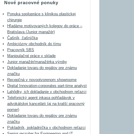
Nové pracovné ponuky
Ponuka spolupráce s klinikou plastickej
chirurgie
Hľadáme motivovaných kolegov do práce –
Bratislava (Junior manažér)
Čašník, čašníčka
Ambiciózny obchodník do tímu
Pracovník SBS
Manipulačné práce v sklade
Junior manažér/manažérka výroby
Dokladanie tovaru do regálov pre známu
značku
Recepčná v novootvorenom showroome
Digital Innovation-corporates part-time analyst
Lahôdky, ich dokladanie v obchodnom reťazci
Telefonický agent inkasa pohľadávok v
advokátskej kancelárii (aj na kratší pracovný
pomer)
Dokladanie tovaru do regálov pre známu
značku
Pokladník, pokladníčka v obchodnom reťazci
Senior recruiter for Engineering and IT