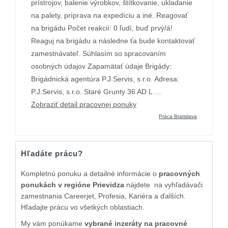
prístrojov, balenie výrobkov, štítkovanie, ukladanie
na palety, príprava na expedíciu a iné. Reagovať
na brigádu Počet reakcií: 0 ľudí, buď prvý/á!
Reaguj na brigádu a následne ťa bude kontaktovať
zamestnávateľ. Súhlasím so spracovaním
osobných údajov Zapamätať údaje Brigády:
Brigádnická agentúra P.J.Servis, s.r.o. Adresa:
P.J.Servis, s.r.o. Staré Grunty 36 AD L …
Zobraziť detail pracovnej ponuky
Práca Bratislava
Hľadáte prácu?
Kompletnú ponuku a detailné informácie o
pracovných
ponukách v regióne Prievidza
nájdete na vyhľadávači
zamestnania Careerjet, Profesia, Kariéra a ďalších.
Hľadajte prácu vo všetkých oblastiach.
My vám ponúkame
vybrané inzeráty na pracovné