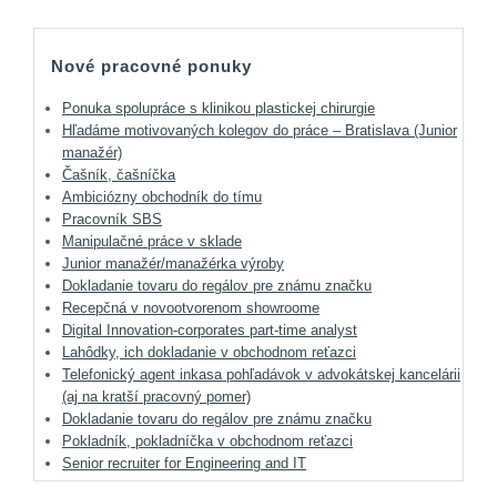
Nové pracovné ponuky
Ponuka spolupráce s klinikou plastickej chirurgie
Hľadáme motivovaných kolegov do práce – Bratislava (Junior
manažér)
Čašník, čašníčka
Ambiciózny obchodník do tímu
Pracovník SBS
Manipulačné práce v sklade
Junior manažér/manažérka výroby
Dokladanie tovaru do regálov pre známu značku
Recepčná v novootvorenom showroome
Digital Innovation-corporates part-time analyst
Lahôdky, ich dokladanie v obchodnom reťazci
Telefonický agent inkasa pohľadávok v advokátskej kancelárii
(aj na kratší pracovný pomer)
Dokladanie tovaru do regálov pre známu značku
Pokladník, pokladníčka v obchodnom reťazci
Senior recruiter for Engineering and IT