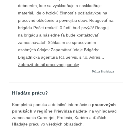
debnením, kde sa vyskladňuje a naskladňuje
materiál. Ide o fyzickú činnosť s požiadavkou na
pracovné oblečenie a pevnejšiu obuv. Reagovať na
brigádu Počet reakcií: 0 ľudí, buď prvý/á! Reaguj
na brigádu a následne ťa bude kontaktovať
zamestnávateľ. Súhlasím so spracovaním
osobných údajov Zapamätať údaje Brigády:
Brigádnická agentúra P.J.Servis, s.r.o. Adres…
Zobraziť detail pracovnej ponuky
Práca Bratislava
Hľadáte prácu?
Kompletnú ponuku a detailné informácie o
pracovných
ponukách v regióne Prievidza
nájdete na vyhľadávači
zamestnania Careerjet, Profesia, Kariéra a ďalších.
Hľadajte prácu vo všetkých oblastiach.