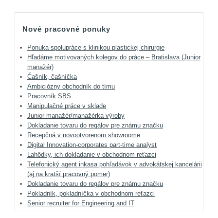
Nové pracovné ponuky
Ponuka spolupráce s klinikou plastickej chirurgie
Hľadáme motivovaných kolegov do práce – Bratislava (Junior
manažér)
Čašník, čašníčka
Ambiciózny obchodník do tímu
Pracovník SBS
Manipulačné práce v sklade
Junior manažér/manažérka výroby
Dokladanie tovaru do regálov pre známu značku
Recepčná v novootvorenom showroome
Digital Innovation-corporates part-time analyst
Lahôdky, ich dokladanie v obchodnom reťazci
Telefonický agent inkasa pohľadávok v advokátskej kancelárii
(aj na kratší pracovný pomer)
Dokladanie tovaru do regálov pre známu značku
Pokladník, pokladníčka v obchodnom reťazci
Senior recruiter for Engineering and IT