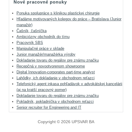
Nové pracovné ponuky
Ponuka spolupráce s klinikou plastickej chirurgie
Hľadáme motivovaných kolegov do práce – Bratislava (Junior
manažér)
Čašník, čašníčka
Ambiciózny obchodník do tímu
Pracovník SBS
Manipulačné práce v sklade
Junior manažér/manažérka výroby
Dokladanie tovaru do regálov pre známu značku
Recepčná v novootvorenom showroome
Digital Innovation-corporates part-time analyst
Lahôdky, ich dokladanie v obchodnom reťazci
Telefonický agent inkasa pohľadávok v advokátskej kancelárii
(aj na kratší pracovný pomer)
Dokladanie tovaru do regálov pre známu značku
Pokladník, pokladníčka v obchodnom reťazci
Senior recruiter for Engineering and IT
Copyright © 2026 UPSVAR BA