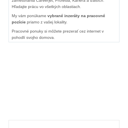
zamestnania Careerjet, Profesia, Kariéra a ďalších.
Hľadajte prácu vo všetkých oblastiach.
My vám ponúkame
vybrané inzeráty na pracovné
pozície
priamo z vašej lokality.
Pracovné ponuky si môžete prezerať cez internet v
pohodlí svojho domova.