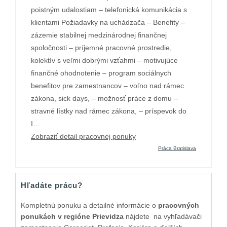
poistným udalostiam – telefonická komunikácia s
klientami Požiadavky na uchádzača – Benefity –
zázemie stabilnej medzinárodnej finančnej
spoločnosti – príjemné pracovné prostredie,
kolektív s veľmi dobrými vzťahmi – motivujúce
finančné ohodnotenie – program sociálnych
benefitov pre zamestnancov – voľno nad rámec
zákona, sick days, – možnosť práce z domu –
stravné lístky nad rámec zákona, – príspevok do
I…
Zobraziť detail pracovnej ponuky
Práca Bratislava
Hľadáte prácu?
Kompletnú ponuku a detailné informácie o
pracovných
ponukách v regióne Prievidza
nájdete na vyhľadávači