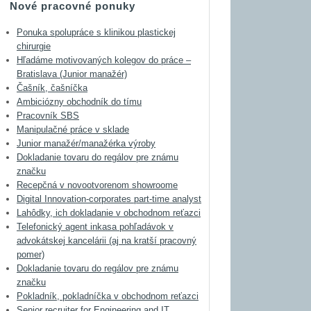
Nové pracovné ponuky
Ponuka spolupráce s klinikou plastickej
chirurgie
Hľadáme motivovaných kolegov do práce –
Bratislava (Junior manažér)
Čašník, čašníčka
Ambiciózny obchodník do tímu
Pracovník SBS
Manipulačné práce v sklade
Junior manažér/manažérka výroby
Dokladanie tovaru do regálov pre známu
značku
Recepčná v novootvorenom showroome
Digital Innovation-corporates part-time analyst
Lahôdky, ich dokladanie v obchodnom reťazci
Telefonický agent inkasa pohľadávok v
advokátskej kancelárii (aj na kratší pracovný
pomer)
Dokladanie tovaru do regálov pre známu
značku
Pokladník, pokladníčka v obchodnom reťazci
Senior recruiter for Engineering and IT