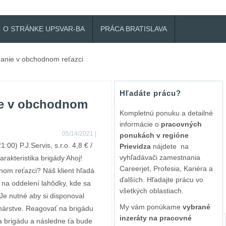
O STRÁNKE UPSVAR-BA
PRÁCA BRATISLAVA
danie v obchodnom reťazci
Hľadáte prácu?
ie v obchodnom
Kompletnú ponuku a detailné
informácie o
pracovných
05/14/2021
|
ponukách v regióne
:00) P.J.Servis, s.r.o. 4,8 € /
Prievidza
nájdete na
vyhľadávači zamestnania
rakteristika brigády Ahoj!
Careerjet, Profesia, Kariéra a
om reťazci? Náš klient hľadá
ďalších. Hľadajte prácu vo
 na oddelení lahôdky, kde sa
všetkých oblastiach.
Je nutné aby si disponoval
My vám ponúkame
vybrané
nárstve. Reagovať na brigádu
inzeráty na pracovné
na brigádu a následne ťa bude