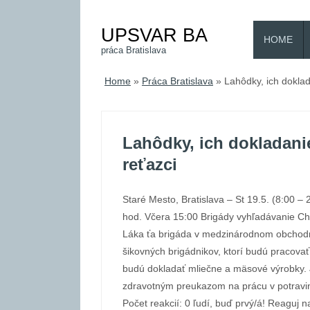
UPSVAR BA
HOME
práca Bratislava
Home
»
Práca Bratislava
»
Lahôdky, ich dokla
Lahôdky, ich dokladan
reťazci
Staré Mesto, Bratislava – St 19.5. (8:00 – 21
hod. Včera 15:00 Brigády vyhľadávanie Cha
Láka ťa brigáda v medzinárodnom obchodn
šikovných brigádnikov, ktorí budú pracovať
budú dokladať mliečne a mäsové výrobky. 
zdravotným preukazom na prácu v potravi
Počet reakcií: 0 ľudí, buď prvý/á! Reaguj 