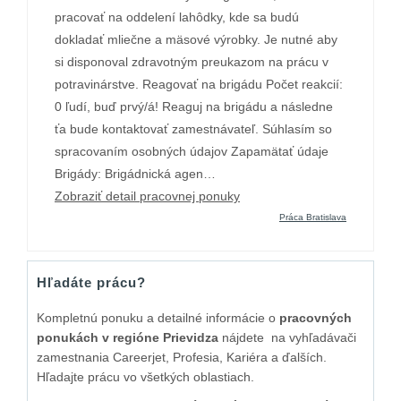
pracovať na oddelení lahôdky, kde sa budú
dokladať mliečne a mäsové výrobky. Je nutné aby
si disponoval zdravotným preukazom na prácu v
potravinárstve. Reagovať na brigádu Počet reakcií:
0 ľudí, buď prvý/á! Reaguj na brigádu a následne
ťa bude kontaktovať zamestnávateľ. Súhlasím so
spracovaním osobných údajov Zapamätať údaje
Brigády: Brigádnická agen…
Zobraziť detail pracovnej ponuky
Práca Bratislava
Hľadáte prácu?
Kompletnú ponuku a detailné informácie o
pracovných
ponukách v regióne Prievidza
nájdete na vyhľadávači
zamestnania Careerjet, Profesia, Kariéra a ďalších.
Hľadajte prácu vo všetkých oblastiach.