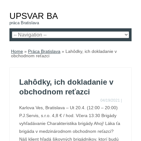
UPSVAR BA
práca Bratislava
Home
»
Práca Bratislava
»
Lahôdky, ich dokladanie v
obchodnom reťazci
Lahôdky, ich dokladanie v
obchodnom reťazci
04/19/2021
|
Karlova Ves, Bratislava – Ut 20.4. (12:00 – 20:00)
P.J.Servis, s.r.o. 4,8 € / hod. Včera 13:30 Brigády
vyhľadávanie Charakteristika brigády Ahoj! Láka ťa
brigáda v medzinárodnom obchodnom reťazci?
Náš klient hľadá šikovných brigádnikov, ktorí budú