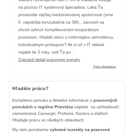
na pozíciu IT systémový špecialista. Láka Ťa
prostredie väčšej medzinárodnej spoločnosti (sme
5. najväčšia konzultačná na SR)…zároveň sa
chceš vyhnúť komplikovaným korporátnym
procesom, hľadáš niečo s rodinnejšou atmosférou,
individuálnym prístupom? Ak si už v IT oblasti
nejaké tie 3 roky, radi Ťa po…
Zobraziť detail pracovnej ponuky
Práca Bratislava
Hľadáte prácu?
Kompletnú ponuku a detailné informácie o
pracovných
ponukách v regióne Prievidza
nájdete na vyhľadávači
zamestnania Careerjet, Profesia, Kariéra a ďalších.
Hľadajte prácu vo všetkých oblastiach.
My vám ponúkame
vybrané inzeráty na pracovné