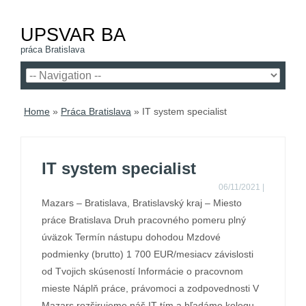
UPSVAR BA
práca Bratislava
Home
»
Práca Bratislava
»
IT system specialist
IT system specialist
06/11/2021
|
Mazars – Bratislava, Bratislavský kraj – Miesto
práce Bratislava Druh pracovného pomeru plný
úväzok Termín nástupu dohodou Mzdové
podmienky (brutto) 1 700 EUR/mesiacv závislosti
od Tvojich skúseností Informácie o pracovnom
mieste Náplň práce, právomoci a zodpovednosti V
Mazars rozširujeme náš IT tím a hľadáme kolegu