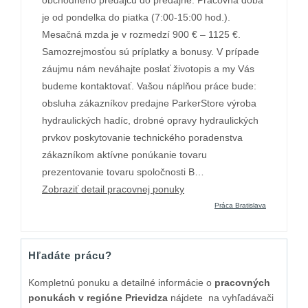
obchodného predajcu do predajne. Pracovná doba
je od pondelka do piatka (7:00-15:00 hod.).
Mesačná mzda je v rozmedzí 900 € – 1125 €.
Samozrejmosťou sú príplatky a bonusy. V prípade
záujmu nám neváhajte poslať životopis a my Vás
budeme kontaktovať. Vašou náplňou práce bude:
obsluha zákazníkov predajne ParkerStore výroba
hydraulických hadíc, drobné opravy hydraulických
prvkov poskytovanie technického poradenstva
zákazníkom aktívne ponúkanie tovaru
prezentovanie tovaru spoločnosti B…
Zobraziť detail pracovnej ponuky
Práca Bratislava
Hľadáte prácu?
Kompletnú ponuku a detailné informácie o
pracovných
ponukách v regióne Prievidza
nájdete na vyhľadávači