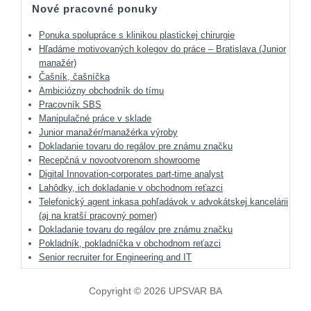
Nové pracovné ponuky
Ponuka spolupráce s klinikou plastickej chirurgie
Hľadáme motivovaných kolegov do práce – Bratislava (Junior
manažér)
Čašník, čašníčka
Ambiciózny obchodník do tímu
Pracovník SBS
Manipulačné práce v sklade
Junior manažér/manažérka výroby
Dokladanie tovaru do regálov pre známu značku
Recepčná v novootvorenom showroome
Digital Innovation-corporates part-time analyst
Lahôdky, ich dokladanie v obchodnom reťazci
Telefonický agent inkasa pohľadávok v advokátskej kancelárii
(aj na kratší pracovný pomer)
Dokladanie tovaru do regálov pre známu značku
Pokladník, pokladníčka v obchodnom reťazci
Senior recruiter for Engineering and IT
Copyright © 2026 UPSVAR BA