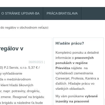
O STRÁNKE UPSVAR-BA
PRÁCA BRATISLAVA
 do regálov v obchodnom reťazci
Hľadáte prácu?
regálov v
Kompletnú ponuku a detailné
informácie o
pracovných
06/05/2021
|
ponukách v regióne
) P.J.Servis, s.r.o. 5,37 € /
Prievidza
nájdete na
vyhľadávači zamestnania
dy vyhľadávanie
Careerjet, Profesia, Kariéra a
gáda v medzinárodnom
ďalších. Hľadajte prácu vo
 klient hľadá šikovných
všetkých oblastiach.
, napr. potraviny, drogériu,
My vám ponúkame
vybrané
j zmene. Reagovať na brigádu
inzeráty na pracovné
na brigádu a následne ťa bude