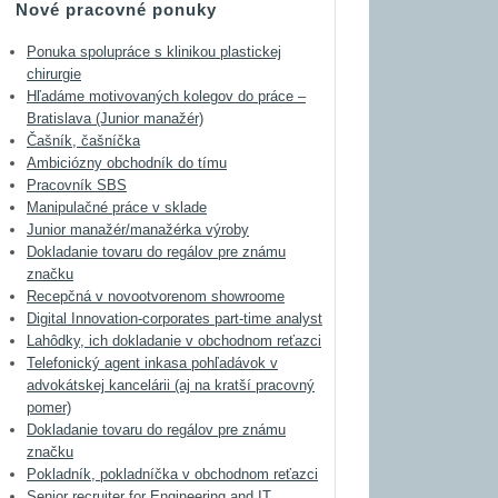
Nové pracovné ponuky
Ponuka spolupráce s klinikou plastickej
chirurgie
Hľadáme motivovaných kolegov do práce –
Bratislava (Junior manažér)
Čašník, čašníčka
Ambiciózny obchodník do tímu
Pracovník SBS
Manipulačné práce v sklade
Junior manažér/manažérka výroby
Dokladanie tovaru do regálov pre známu
značku
Recepčná v novootvorenom showroome
Digital Innovation-corporates part-time analyst
Lahôdky, ich dokladanie v obchodnom reťazci
Telefonický agent inkasa pohľadávok v
advokátskej kancelárii (aj na kratší pracovný
pomer)
Dokladanie tovaru do regálov pre známu
značku
Pokladník, pokladníčka v obchodnom reťazci
Senior recruiter for Engineering and IT