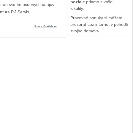
pozície
priamo z vašej
spracovaním osobných údajov
lokality.
ntúra P.J.Servis,…
Pracovné ponuky si môžete
prezerať cez internet v pohodlí
Práca Bratislava
svojho domova.