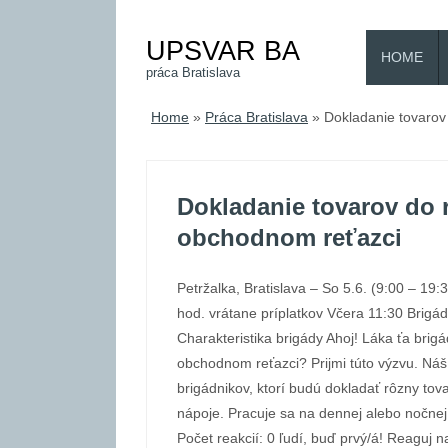
UPSVAR BA
HOME
práca Bratislava
Home
»
Práca Bratislava
»
Dokladanie tovarov
Dokladanie tovarov do 
obchodnom reťazci
Petržalka, Bratislava – So 5.6. (9:00 – 19:30
hod. vrátane príplatkov Včera 11:30 Brigá
Charakteristika brigády Ahoj! Láka ťa bri
obchodnom reťazci? Prijmi túto výzvu. Náš
brigádnikov, ktorí budú dokladať rôzny tovar
nápoje. Pracuje sa na dennej alebo nočne
Počet reakcií: 0 ľudí, buď prvý/á! Reaguj 