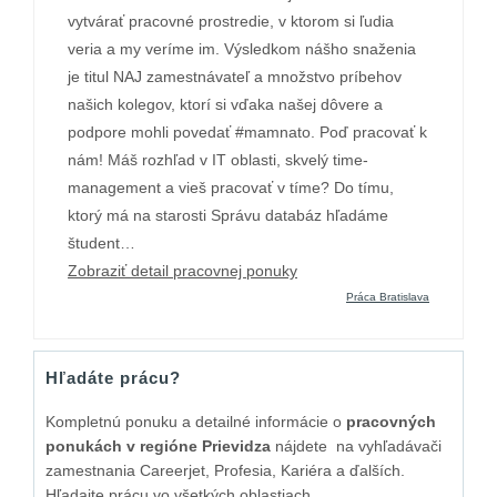
vytvárať pracovné prostredie, v ktorom si ľudia
veria a my veríme im. Výsledkom nášho snaženia
je titul NAJ zamestnávateľ a množstvo príbehov
našich kolegov, ktorí si vďaka našej dôvere a
podpore mohli povedať #mamnato. Poď pracovať k
nám! Máš rozhľad v IT oblasti, skvelý time-
management a vieš pracovať v tíme? Do tímu,
ktorý má na starosti Správu databáz hľadáme
študent…
Zobraziť detail pracovnej ponuky
Práca Bratislava
Hľadáte prácu?
Kompletnú ponuku a detailné informácie o
pracovných
ponukách v regióne Prievidza
nájdete na vyhľadávači
zamestnania Careerjet, Profesia, Kariéra a ďalších.
Hľadajte prácu vo všetkých oblastiach.