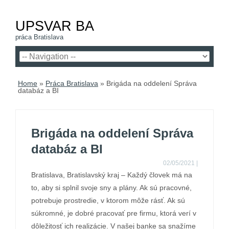
UPSVAR BA
práca Bratislava
Home
»
Práca Bratislava
»
Brigáda na oddelení Správa
databáz a BI
Brigáda na oddelení Správa
databáz a BI
02/05/2021
|
Bratislava, Bratislavský kraj – Každý človek má na
to, aby si splnil svoje sny a plány. Ak sú pracovné,
potrebuje prostredie, v ktorom môže rásť. Ak sú
súkromné, je dobré pracovať pre firmu, ktorá verí v
dôležitosť ich realizácie. V našej banke sa snažíme